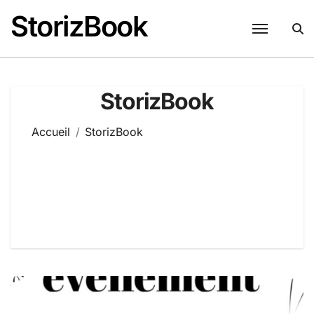
Passer
StorizBook
au
contenu
StorizBook
Accueil
StorizBook