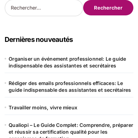
R
e
c
h
e
r
Dernières nouveautés
c
h
e
Organiser un événement professionnel: Le guide
r
indispensable des assistantes et secrétaires
:
Rédiger des emails professionnels efficaces: Le
guide indispensable des assistantes et secrétaires
Travailler moins, vivre mieux
Qualiopi – Le Guide Complet: Comprendre, préparer
et réussir sa certification qualité pour les