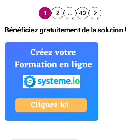
Pagination
1
2
…
40
des
Bénéficiez gratuitement de la solution !
publications