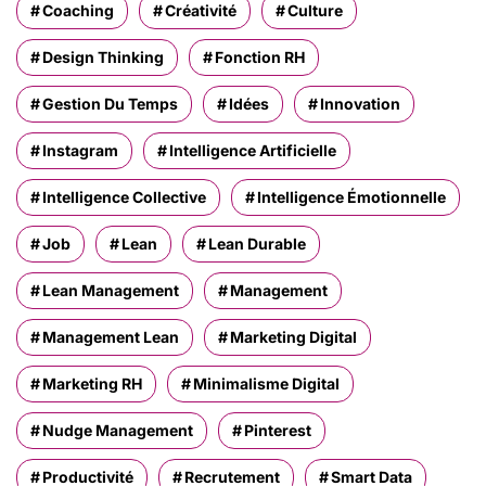
Coaching
Créativité
Culture
Design Thinking
Fonction RH
Gestion Du Temps
Idées
Innovation
Instagram
Intelligence Artificielle
Intelligence Collective
Intelligence Émotionnelle
Job
Lean
Lean Durable
Lean Management
Management
Management Lean
Marketing Digital
Marketing RH
Minimalisme Digital
Nudge Management
Pinterest
Productivité
Recrutement
Smart Data