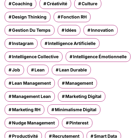
Coaching
Créativité
Culture
Design Thinking
Fonction RH
Gestion Du Temps
Idées
Innovation
Instagram
Intelligence Artificielle
Intelligence Collective
Intelligence Émotionnelle
Job
Lean
Lean Durable
Lean Management
Management
Management Lean
Marketing Digital
Marketing RH
Minimalisme Digital
Nudge Management
Pinterest
Productivité
Recrutement
Smart Data