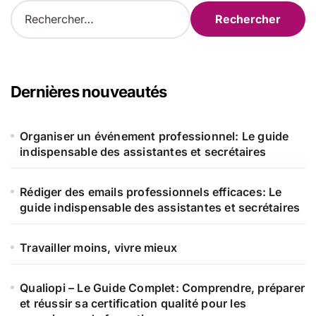
R
e
c
h
e
r
Dernières nouveautés
c
h
e
Organiser un événement professionnel: Le guide
r
indispensable des assistantes et secrétaires
:
Rédiger des emails professionnels efficaces: Le
guide indispensable des assistantes et secrétaires
Travailler moins, vivre mieux
Qualiopi – Le Guide Complet: Comprendre, préparer
et réussir sa certification qualité pour les