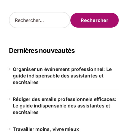
R
e
c
h
e
r
Dernières nouveautés
c
h
e
Organiser un événement professionnel: Le
r
guide indispensable des assistantes et
secrétaires
:
Rédiger des emails professionnels efficaces:
Le guide indispensable des assistantes et
secrétaires
Travailler moins, vivre mieux