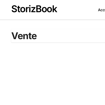
Passer
StorizBook
au
Acc
contenu
Vente