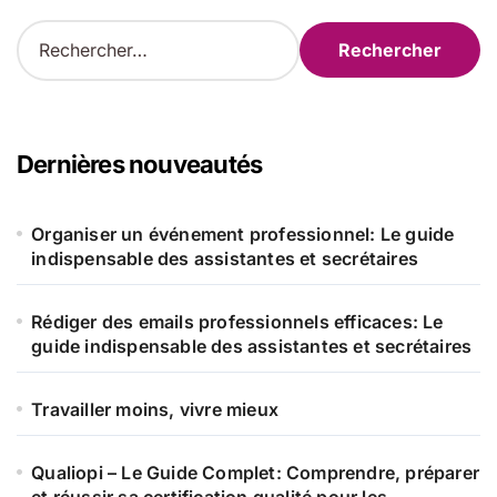
R
e
c
h
e
r
Dernières nouveautés
c
h
e
Organiser un événement professionnel: Le guide
r
indispensable des assistantes et secrétaires
:
Rédiger des emails professionnels efficaces: Le
guide indispensable des assistantes et secrétaires
Travailler moins, vivre mieux
Qualiopi – Le Guide Complet: Comprendre, préparer
et réussir sa certification qualité pour les