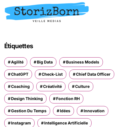
Étiquettes
Agilité
Big Data
Business Models
ChatGPT
Check-List
Chief Data Officer
Coaching
Créativité
Culture
Design Thinking
Fonction RH
Gestion Du Temps
Idées
Innovation
Instagram
Intelligence Artificielle