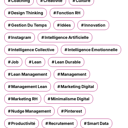
Coaching
Créativité
Culture
Design Thinking
Fonction RH
Gestion Du Temps
Idées
Innovation
Instagram
Intelligence Artificielle
Intelligence Collective
Intelligence Émotionnelle
Job
Lean
Lean Durable
Lean Management
Management
Management Lean
Marketing Digital
Marketing RH
Minimalisme Digital
Nudge Management
Pinterest
Productivité
Recrutement
Smart Data