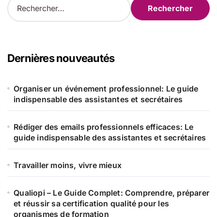
e
c
h
e
r
Dernières nouveautés
c
h
e
Organiser un événement professionnel: Le guide
r
indispensable des assistantes et secrétaires
:
Rédiger des emails professionnels efficaces: Le
guide indispensable des assistantes et secrétaires
Travailler moins, vivre mieux
Qualiopi – Le Guide Complet: Comprendre, préparer
et réussir sa certification qualité pour les
organismes de formation