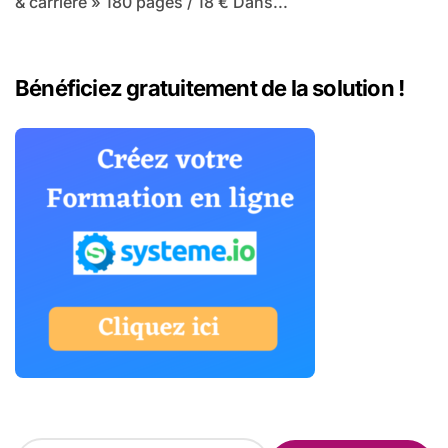
& carrière » 180 pages / 18 € Dans...
Bénéficiez gratuitement de la solution !
R