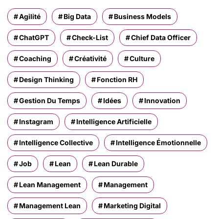
Agilité
Big Data
Business Models
ChatGPT
Check-List
Chief Data Officer
Coaching
Créativité
Culture
Design Thinking
Fonction RH
Gestion Du Temps
Idées
Innovation
Instagram
Intelligence Artificielle
Intelligence Collective
Intelligence Émotionnelle
Job
Lean
Lean Durable
Lean Management
Management
Management Lean
Marketing Digital