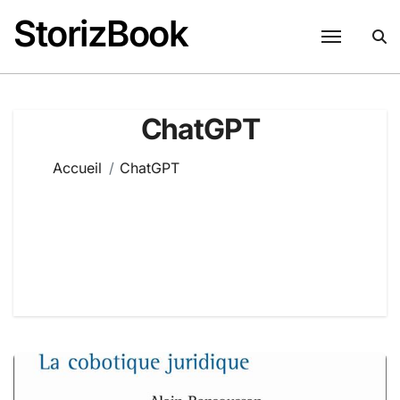
Passer
StorizBook
au
contenu
ChatGPT
Accueil
ChatGPT