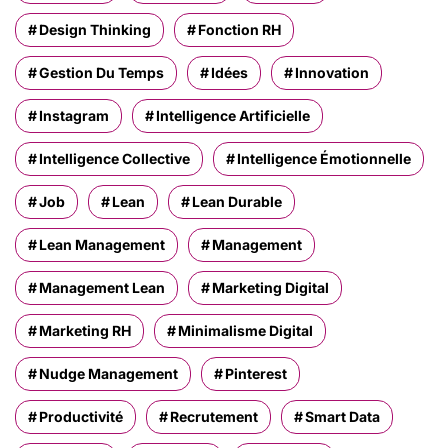
Design Thinking
Fonction RH
Gestion Du Temps
Idées
Innovation
Instagram
Intelligence Artificielle
Intelligence Collective
Intelligence Émotionnelle
Job
Lean
Lean Durable
Lean Management
Management
Management Lean
Marketing Digital
Marketing RH
Minimalisme Digital
Nudge Management
Pinterest
Productivité
Recrutement
Smart Data