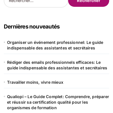
e
c
h
e
r
Dernières nouveautés
c
h
e
Organiser un événement professionnel: Le guide
r
indispensable des assistantes et secrétaires
:
Rédiger des emails professionnels efficaces: Le
guide indispensable des assistantes et secrétaires
Travailler moins, vivre mieux
Qualiopi – Le Guide Complet: Comprendre, préparer
et réussir sa certification qualité pour les
organismes de formation