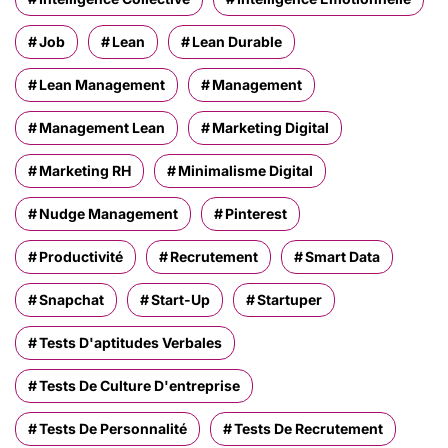
Job
Lean
Lean Durable
Lean Management
Management
Management Lean
Marketing Digital
Marketing RH
Minimalisme Digital
Nudge Management
Pinterest
Productivité
Recrutement
Smart Data
Snapchat
Start-Up
Startuper
Tests D'aptitudes Verbales
Tests De Culture D'entreprise
Tests De Personnalité
Tests De Recrutement