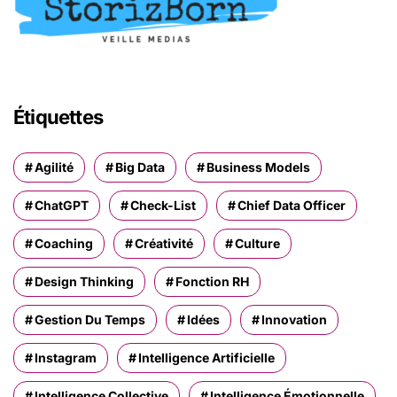
Étiquettes
Agilité
Big Data
Business Models
ChatGPT
Check-List
Chief Data Officer
Coaching
Créativité
Culture
Design Thinking
Fonction RH
Gestion Du Temps
Idées
Innovation
Instagram
Intelligence Artificielle
Intelligence Collective
Intelligence Émotionnelle