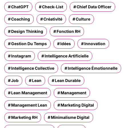
ChatGPT
Check-List
Chief Data Officer
Coaching
Créativité
Culture
Design Thinking
Fonction RH
Gestion Du Temps
Idées
Innovation
Instagram
Intelligence Artificielle
Intelligence Collective
Intelligence Émotionnelle
Job
Lean
Lean Durable
Lean Management
Management
Management Lean
Marketing Digital
Marketing RH
Minimalisme Digital