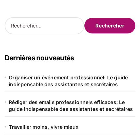
R
e
c
h
e
r
Dernières nouveautés
c
h
e
Organiser un événement professionnel: Le guide
r
indispensable des assistantes et secrétaires
:
Rédiger des emails professionnels efficaces: Le
guide indispensable des assistantes et secrétaires
Travailler moins, vivre mieux