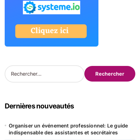
R
e
c
h
e
r
Dernières nouveautés
c
h
e
Organiser un événement professionnel: Le guide
r
indispensable des assistantes et secrétaires