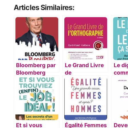
Articles Similaires:
Bloomberg par
Le Grand Livre
Le di
Bloomberg
de
comm
l’orthographe
ça s
Et si vous
Égalité Femmes
Deve