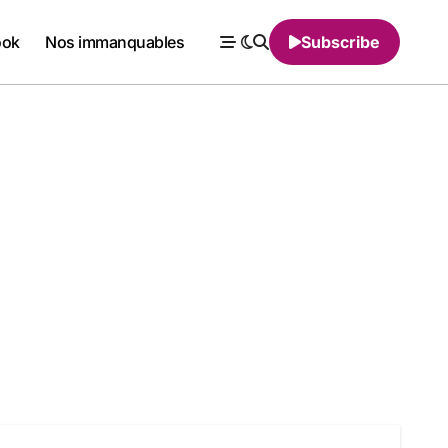
ook
Nos immanquables
Subscribe