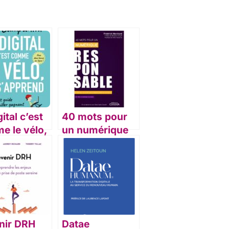
gital c’est
40 mots pour
e le vélo,
un numérique
’apprend
responsable
nir DRH
Datae