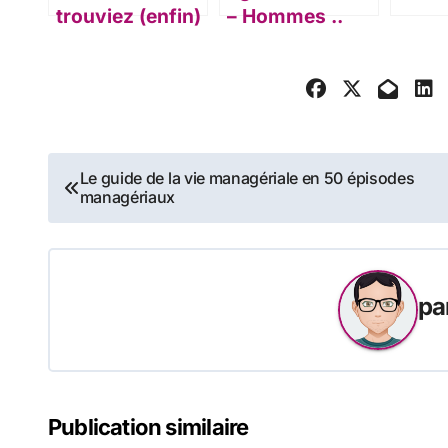
trouviez (enfin)
– Hommes ..
le job idéal ?
Une grande
cause, et après
?
Navigation
Le guide de la vie managériale en 50 épisodes
managériaux
de
l’article
pa
Publication similaire