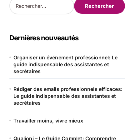
R
e
c
h
e
r
Dernières nouveautés
c
h
e
Organiser un événement professionnel: Le
r
guide indispensable des assistantes et
secrétaires
:
Rédiger des emails professionnels efficaces:
Le guide indispensable des assistantes et
secrétaires
Travailler moins, vivre mieux
Qualiopi – Le Guide Complet: Comprendre,