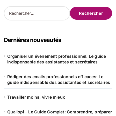
R
e
c
h
e
r
Dernières nouveautés
c
h
e
Organiser un événement professionnel: Le guide
r
indispensable des assistantes et secrétaires
:
Rédiger des emails professionnels efficaces: Le
guide indispensable des assistantes et secrétaires
Travailler moins, vivre mieux
Qualiopi – Le Guide Complet: Comprendre, préparer