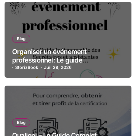
Blog
Organiser un événement
professionnel: Le guide
indispensable des assistantes et
StorizBook
Juil 29, 2026
secrétaires
Blog
Qualiopi – Le Guide Complet: