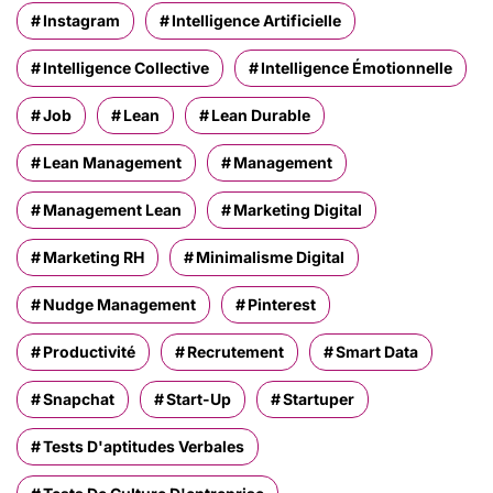
Instagram
Intelligence Artificielle
Intelligence Collective
Intelligence Émotionnelle
Job
Lean
Lean Durable
Lean Management
Management
Management Lean
Marketing Digital
Marketing RH
Minimalisme Digital
Nudge Management
Pinterest
Productivité
Recrutement
Smart Data
Snapchat
Start-Up
Startuper
Tests D'aptitudes Verbales