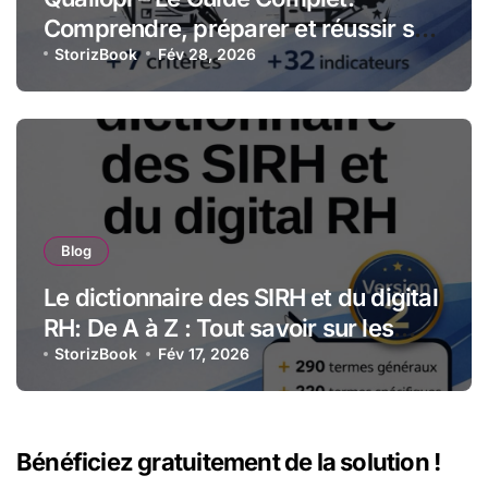
Comprendre, préparer et réussir sa
certification qualité pour les
StorizBook
Fév 28, 2026
organismes de formation
Blog
Le dictionnaire des SIRH et du digital
RH: De A à Z : Tout savoir sur les
technologies et stratégies RH
StorizBook
Fév 17, 2026
numériques
Bénéficiez gratuitement de la solution !