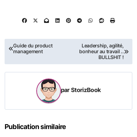
Questions !
Navigation
Guide du product
Leadership, agilité,
management
bonheur au travail ..
de
BULLSHIT !
l’article
par
StorizBook
Publication similaire