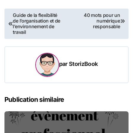
Navigation
Guide de la flexibilité
40 mots pour un
de l’organisation et de
numérique
de
l’environnement de
responsable
travail
l’article
par
StorizBook
Publication similaire