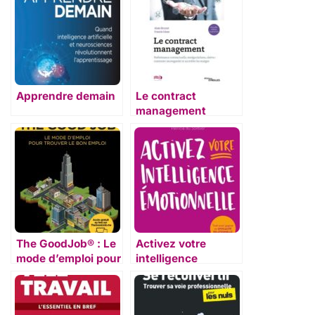
Apprendre demain
Le contract
management
The GoodJob® : Le
Activez votre
mode d’emploi pour
intelligence
trouver le bon
émotionnelle
emploi