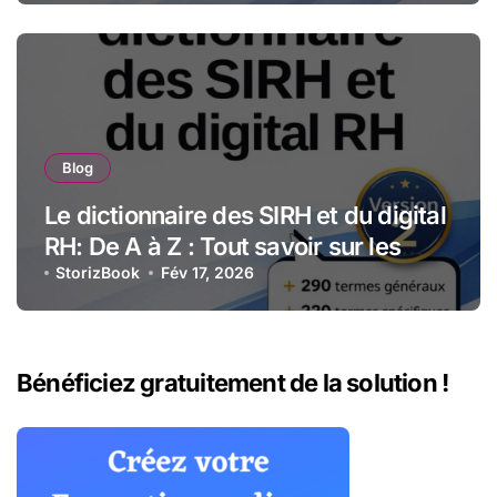
organismes de formation
Blog
Le dictionnaire des SIRH et du digital
RH: De A à Z : Tout savoir sur les
technologies et stratégies RH
StorizBook
Fév 17, 2026
numériques
Bénéficiez gratuitement de la solution !