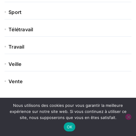
Sport
Télétravail
Travail
Veille
Vente
Nous utilisons des cookies pour vous garantir la meilleure
En savoir plus sur StorizBorn
expérience sur notre site web. Si vous continuez à utiliser ce
site, nous supposerons que vous en êtes satisfait.
OK