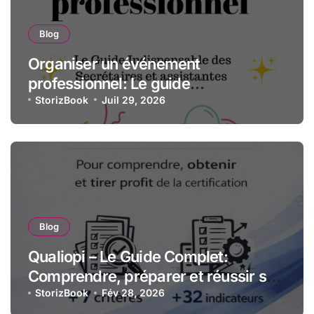
Blog
Organiser un événement
professionnel: Le guide
indispensable des assistantes et
StorizBook
Juil 29, 2026
secrétaires
Blog
Qualiopi – Le Guide Complet:
Comprendre, préparer et réussir sa
certification qualité pour les
StorizBook
Fév 28, 2026