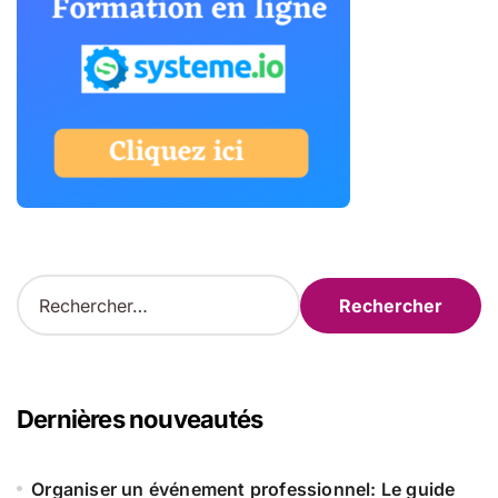
R
e
c
h
e
r
Dernières nouveautés
c
h
e
Organiser un événement professionnel: Le guide