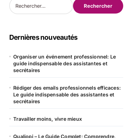
R
e
c
h
e
r
Dernières nouveautés
c
h
e
Organiser un événement professionnel: Le
r
guide indispensable des assistantes et
secrétaires
:
Rédiger des emails professionnels efficaces:
Le guide indispensable des assistantes et
secrétaires
Travailler moins, vivre mieux
Qualiopi – Le Guide Complet: Comprendre,