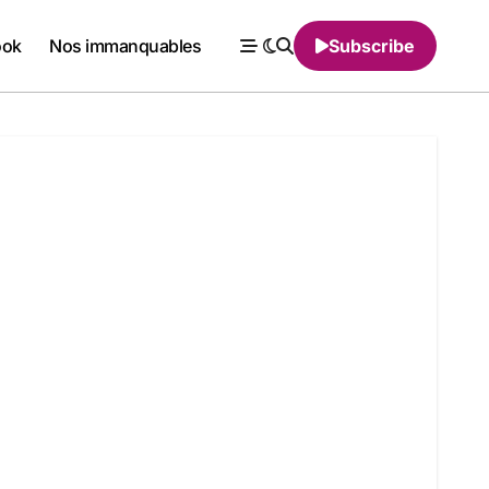
ook
Nos immanquables
Subscribe