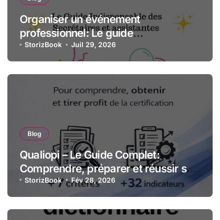
Organiser un événement
professionnel: Le guide
indispensable des assistantes et
StorizBook
Juil 29, 2026
secrétaires
Blog
Qualiopi – Le Guide Complet:
Comprendre, préparer et réussir sa
certification qualité pour les
StorizBook
Fév 28, 2026
organismes de formation