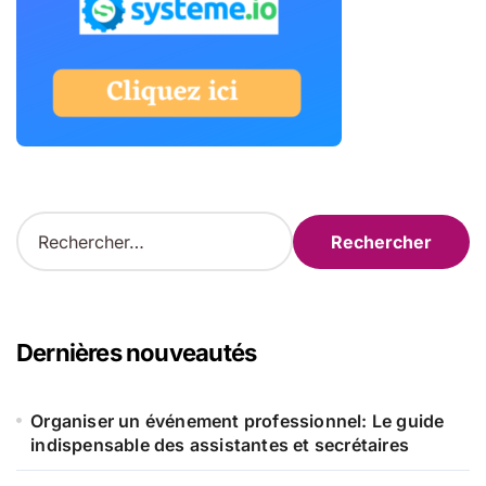
R
e
c
h
e
r
Dernières nouveautés
c
h
e
Organiser un événement professionnel: Le guide
r
indispensable des assistantes et secrétaires
: