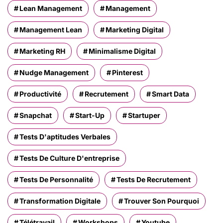
Lean Management
Management
Management Lean
Marketing Digital
Marketing RH
Minimalisme Digital
Nudge Management
Pinterest
Productivité
Recrutement
Smart Data
Snapchat
Start-Up
Startuper
Tests D'aptitudes Verbales
Tests De Culture D'entreprise
Tests De Personnalité
Tests De Recrutement
Transformation Digitale
Trouver Son Pourquoi
Télétravail
Workshops
Youtube