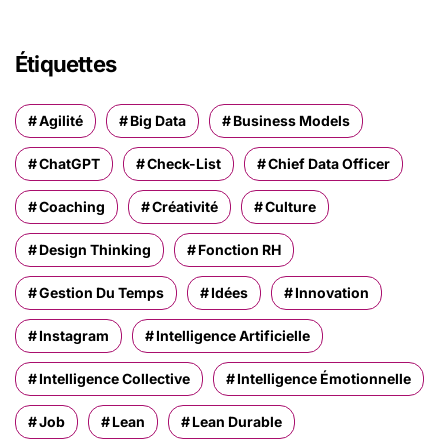
Étiquettes
Agilité
Big Data
Business Models
ChatGPT
Check-List
Chief Data Officer
Coaching
Créativité
Culture
Design Thinking
Fonction RH
Gestion Du Temps
Idées
Innovation
Instagram
Intelligence Artificielle
Intelligence Collective
Intelligence Émotionnelle
Job
Lean
Lean Durable