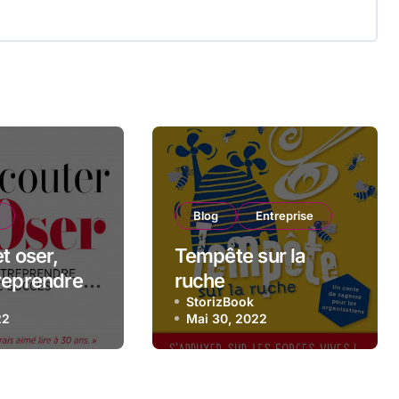
Blog
Entreprise
t oser,
Tempête sur la
reprendre
ruche
cès !
StorizBook
22
Mai 30, 2022