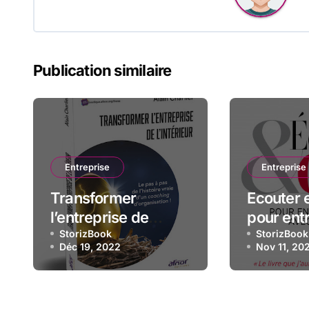
Publication similaire
Entreprise
Entreprise
Transformer
Ecouter e
l’entreprise de
pour ent
l’intérieur
StorizBook
avec suc
StorizBook
Déc 19, 2022
Nov 11, 20