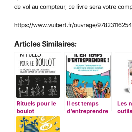
de vol au compteur, ce livre sera votre co
https://www.vuibert.fr/ouvrage/978231162
Articles Similaires:
Rituels pour le
Il est temps
Les 
boulot
d’entreprendre
outil
!
l’ent
dema