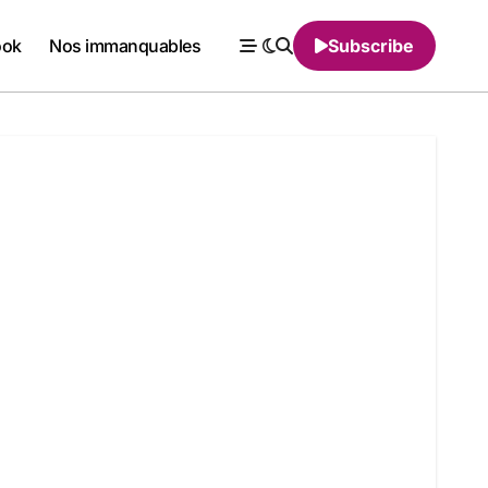
ook
Nos immanquables
Subscribe