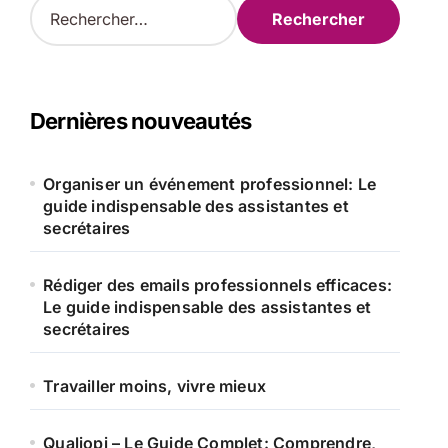
R
e
c
h
e
r
Dernières nouveautés
c
h
e
Organiser un événement professionnel: Le
r
guide indispensable des assistantes et
secrétaires
:
Rédiger des emails professionnels efficaces:
Le guide indispensable des assistantes et
secrétaires
Travailler moins, vivre mieux
Qualiopi – Le Guide Complet: Comprendre,