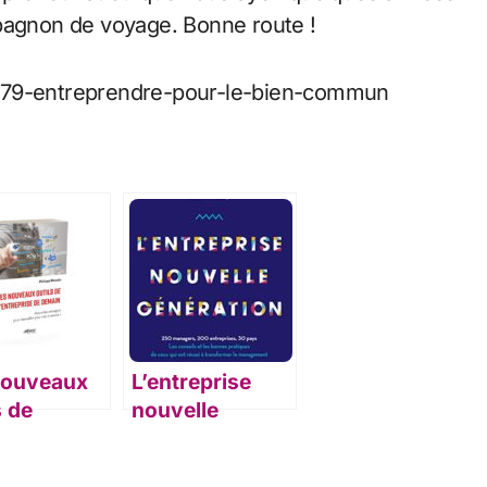
mpagnon de voyage. Bonne route !
5479-entreprendre-pour-le-bien-commun
nouveaux
L’entreprise
s de
nouvelle
reprise de
génération
in