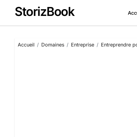
Passer
StorizBook
au
Acc
contenu
Accueil
Domaines
Entreprise
Entreprendre p