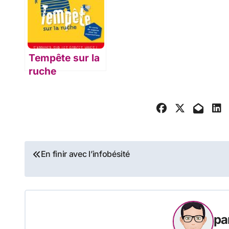
Tempête sur la
ruche
Navigation
En finir avec l’infobésité
de
l’article
pa