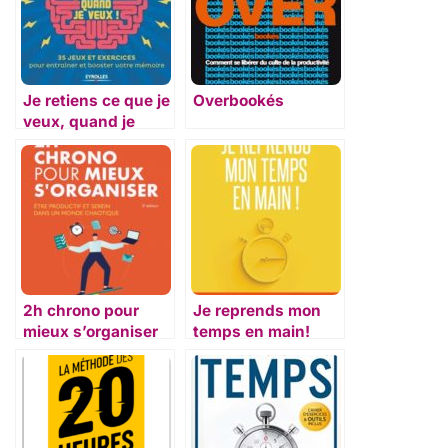
Je retiens ce que je
Overbookés
veux, quand je
veux ! – mémoire
2h chrono pour
Je reprends mon
mieux s’organiser
temps en main!