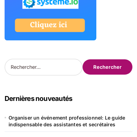
R
e
c
h
e
r
Dernières nouveautés
c
h
e
Organiser un événement professionnel: Le guide
r
indispensable des assistantes et secrétaires
: