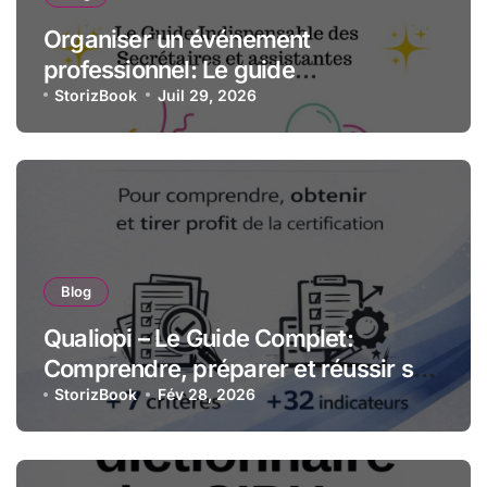
Organiser un événement
professionnel: Le guide
indispensable des assistantes et
StorizBook
Juil 29, 2026
secrétaires
Blog
Qualiopi – Le Guide Complet:
Comprendre, préparer et réussir sa
certification qualité pour les
StorizBook
Fév 28, 2026
organismes de formation