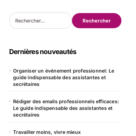
R
e
c
h
e
r
Dernières nouveautés
c
h
e
Organiser un événement professionnel: Le
r
guide indispensable des assistantes et
secrétaires
:
Rédiger des emails professionnels efficaces:
Le guide indispensable des assistantes et
secrétaires
Travailler moins, vivre mieux