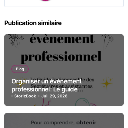
Publication similaire
Blog
Organiser un événement
professionnel: Le guide
indispensable des assistantes et
StorizBook
Juil 29, 2026
secrétaires