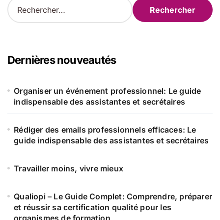
R
e
c
h
e
r
Dernières nouveautés
c
h
e
Organiser un événement professionnel: Le guide
r
indispensable des assistantes et secrétaires
:
Rédiger des emails professionnels efficaces: Le
guide indispensable des assistantes et secrétaires
Travailler moins, vivre mieux
Qualiopi – Le Guide Complet: Comprendre, préparer
et réussir sa certification qualité pour les
organismes de formation