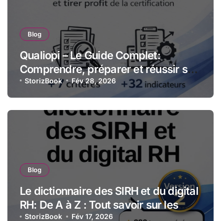
Blog
Qualiopi – Le Guide Complet:
Comprendre, préparer et réussir sa
certification qualité pour les
StorizBook
Fév 28, 2026
organismes de formation
Blog
Le dictionnaire des SIRH et du digital
RH: De A à Z : Tout savoir sur les
technologies et stratégies RH
StorizBook
Fév 17, 2026