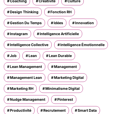
Coaching
Créativité
Culture
Design Thinking
Fonction RH
Gestion Du Temps
Idées
Innovation
Instagram
Intelligence Artificielle
Intelligence Collective
Intelligence Émotionnelle
Job
Lean
Lean Durable
Lean Management
Management
Management Lean
Marketing Digital
Marketing RH
Minimalisme Digital
Nudge Management
Pinterest
Productivité
Recrutement
Smart Data