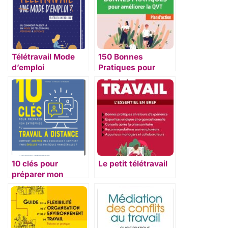
Télétravail Mode
150 Bonnes
d’emploi
Pratiques pour
améliorer la QVT –
Plan d’action
10 clés pour
Le petit télétravail
préparer mon
entreprise au
travail à distance