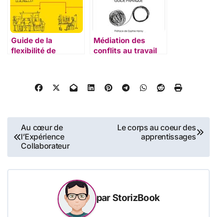
Guide de la
Médiation des
flexibilité de
conflits au travail
l’organisation et de
l’environnement de
travail
Navigation
Au cœur de
Le corps au coeur des
l’Expérience
apprentissages
de
Collaborateur
l’article
par
StorizBook