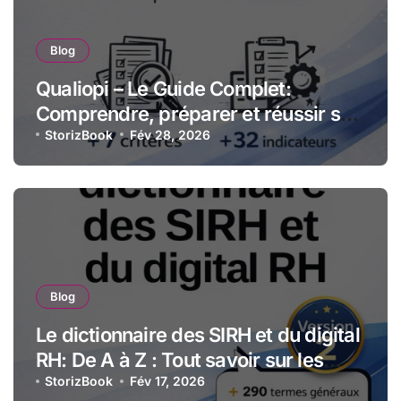
Blog
Qualiopi – Le Guide Complet:
Comprendre, préparer et réussir sa
certification qualité pour les
StorizBook
Fév 28, 2026
organismes de formation
Blog
Le dictionnaire des SIRH et du digital
RH: De A à Z : Tout savoir sur les
technologies et stratégies RH
StorizBook
Fév 17, 2026