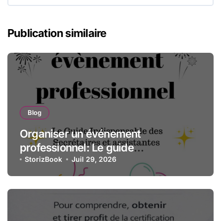
Publication similaire
Blog
Organiser un événement
professionnel: Le guide
indispensable des assistantes et
StorizBook
Juil 29, 2026
secrétaires