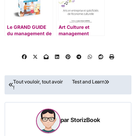
Le GRAND GUIDE
Art Culture et
du management de
management
l’excellence
Navigation
Tout vouloir, tout avoir
Test and Learn
!
de
l’article
par
StorizBook