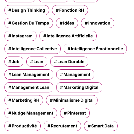
Design Thinking
Fonction RH
Gestion Du Temps
Idées
Innovation
Instagram
Intelligence Artificielle
Intelligence Collective
Intelligence Émotionnelle
Job
Lean
Lean Durable
Lean Management
Management
Management Lean
Marketing Digital
Marketing RH
Minimalisme Digital
Nudge Management
Pinterest
Productivité
Recrutement
Smart Data