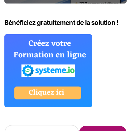
numériques
Bénéficiez gratuitement de la solution !
R