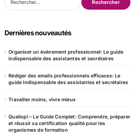
e
c
h
e
r
Dernières nouveautés
c
h
e
Organiser un événement professionnel: Le guide
r
indispensable des assistantes et secrétaires
:
Rédiger des emails professionnels efficaces: Le
guide indispensable des assistantes et secrétaires
Travailler moins, vivre mieux
Qualiopi – Le Guide Complet: Comprendre, préparer
et réussir sa certification qualité pour les
organismes de formation