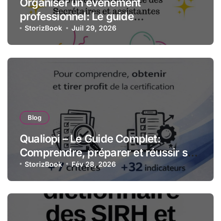
Organiser un événement
professionnel: Le guide
indispensable des assistantes et
StorizBook
Juil 29, 2026
secrétaires
Blog
Qualiopi – Le Guide Complet:
Comprendre, préparer et réussir sa
certification qualité pour les
StorizBook
Fév 28, 2026
organismes de formation