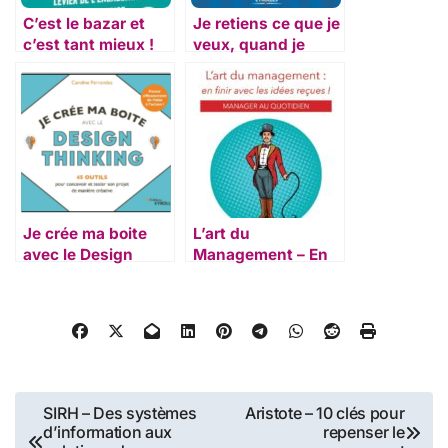
C’est le bazar et
Je retiens ce que je
c’est tant mieux !
veux, quand je
veux ! – mémoire
Je crée ma boite
L’art du
avec le Design
Management – En
Thinking
finir avec les idées
reçues
Navigation
SIRH – Des systèmes
Aristote – 10 clés pour
d’information aux
repenser le
de