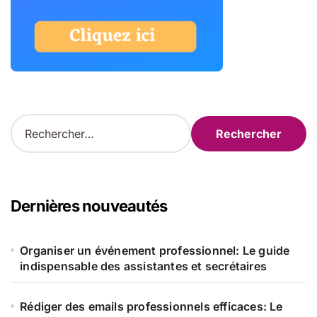
R
e
c
h
e
r
Dernières nouveautés
c
h
e
Organiser un événement professionnel: Le guide
r
indispensable des assistantes et secrétaires
:
Rédiger des emails professionnels efficaces: Le