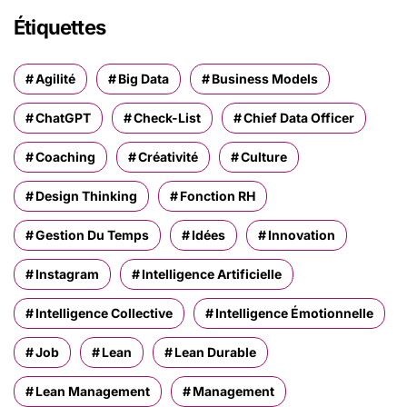
Étiquettes
Agilité
Big Data
Business Models
ChatGPT
Check-List
Chief Data Officer
Coaching
Créativité
Culture
Design Thinking
Fonction RH
Gestion Du Temps
Idées
Innovation
Instagram
Intelligence Artificielle
Intelligence Collective
Intelligence Émotionnelle
Job
Lean
Lean Durable
Lean Management
Management