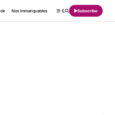
ook
Nos immanquables
Subscribe