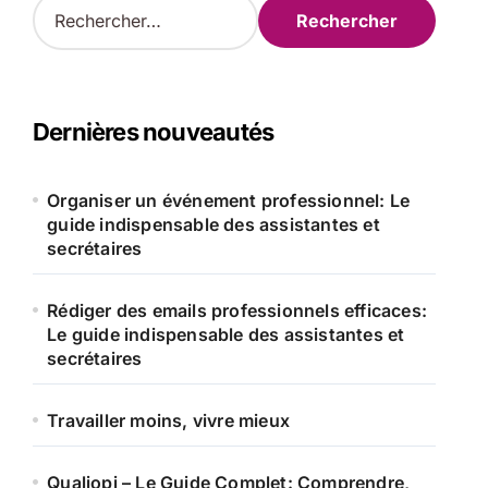
R
e
c
h
e
r
Dernières nouveautés
c
h
e
Organiser un événement professionnel: Le
r
guide indispensable des assistantes et
secrétaires
:
Rédiger des emails professionnels efficaces:
Le guide indispensable des assistantes et
secrétaires
Travailler moins, vivre mieux
Qualiopi – Le Guide Complet: Comprendre,