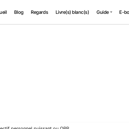
ueil
Blog
Regards
Livre(s) blanc(s)
Guide
E-b
bjectif personnel puissant ou OPP