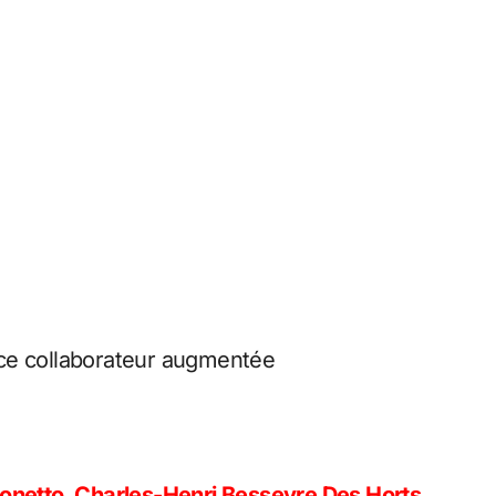
nce collaborateur augmentée
Bonetto, Charles-Henri Besseyre Des Horts,