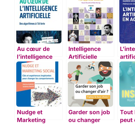
Au cœur de
Intelligence
L’int
l’intelligence
Artificielle
artifi
artificielle
actio
Nudge et
Garder son job
Tout
Marketing
ou changer
peut 
social
d’air ? Faites le
inspi