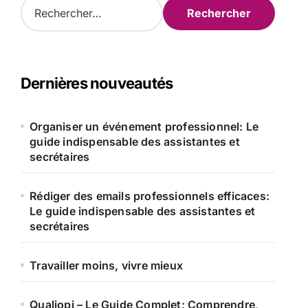
R
e
c
h
e
r
Dernières nouveautés
c
h
e
Organiser un événement professionnel: Le
r
guide indispensable des assistantes et
secrétaires
:
Rédiger des emails professionnels efficaces:
Le guide indispensable des assistantes et
secrétaires
Travailler moins, vivre mieux
Qualiopi – Le Guide Complet: Comprendre,