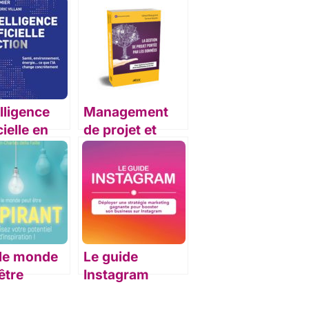
elligence
Management
cielle en
de projet et
n
intelligence
artificielle : La
gestion de
projet par les
données
 le monde
Le guide
être
Instagram
rant