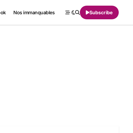
ook
Nos immanquables
Subscribe