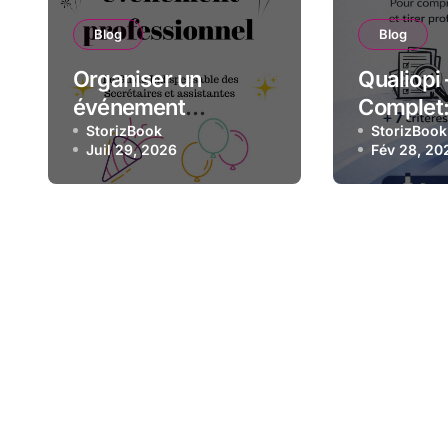
Blog
Blog
Organiser un
Qualiopi 
événement
Complet
professionnel: Le
StorizBook
Compren
StorizBook
Juil 29, 2026
Fév 28, 20
guide indispensable
préparer 
des assistantes et
sa certif
secrétaires
qualité p
organis
formatio