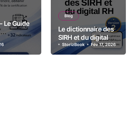
Blog
– Le Guide
Le dictionnaire des
:
SIRH et du digital
dre,
26
RH: De A à Z : Tout
StorizBook
Fév 17, 2026
et réussir
savoir sur les
ication
technologies et
our les
stratégies RH
mes de
numériques
n