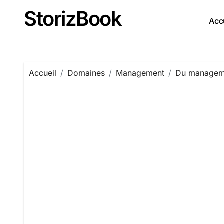
Passer
StorizBook
au
Acc
contenu
Accueil
Domaines
Management
Du manageme