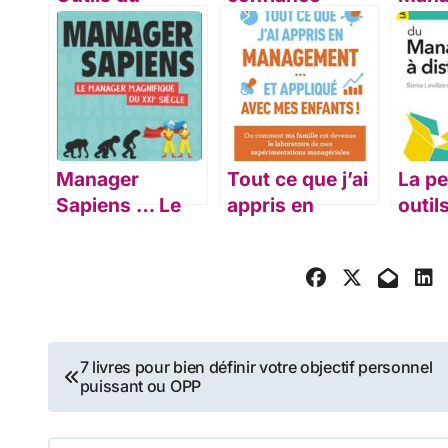
dirigeant
En fi
d’entreprise
idées
Manager
Tout ce que j’ai
La pe
Sapiens … Le
appris en
outil
manager
management…
mana
magnifique du
et appliqué
dista
21ème siècle
avec mes
enfants
Navigation
7 livres pour bien définir votre objectif personnel
puissant ou OPP
de