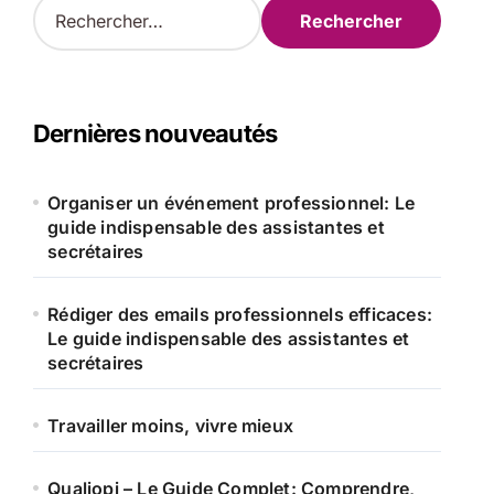
R
e
c
h
e
r
Dernières nouveautés
c
h
e
Organiser un événement professionnel: Le
r
guide indispensable des assistantes et
secrétaires
:
Rédiger des emails professionnels efficaces:
Le guide indispensable des assistantes et
secrétaires
Travailler moins, vivre mieux
Qualiopi – Le Guide Complet: Comprendre,