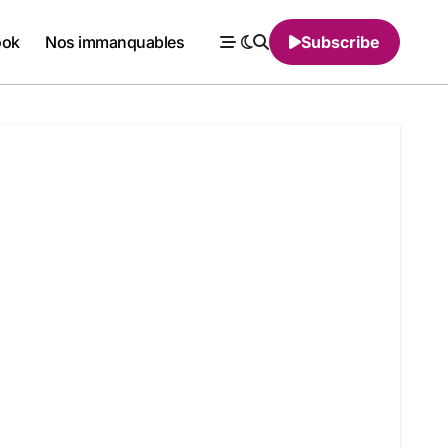
ook
Nos immanquables
Subscribe