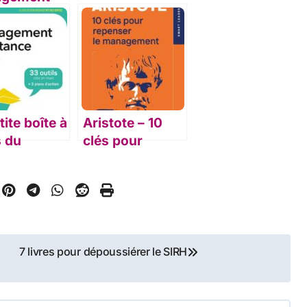
nir avec les
 reçues
tite boîte à
Aristote – 10
s du
clés pour
gement à
repenser le
nce
management
7 livres pour dépoussiérer le SIRH