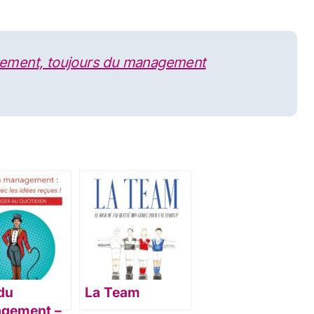
ement, toujours du management
 du
La Team
gement –