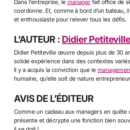
Dans l’entreprise, le
manager
fait office de s
coordonne. Et, comme à bord d’un bateau, i
et enthousiaste pour relever tous les défis.
L’AUTEUR :
Didier Petitevill
Didier Petiteville œuvre depuis plus de 30 ans dans l’univers managérial et s’est forgé une
solide expérience dans des contextes variés,
Il y a acquis la conviction que le
managemen
humaine, qu’elle soit de nature entrepreneur
AVIS DE L’ÉDITEUR
Comme un cadeau aux managers en quête d’inspiration et de conseils pratiques, cet essai
présente et décrypte une fonction bien so
il se doit !