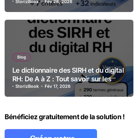
certification qualité pour les
StorizBook
Fév 28, 2026
organismes de formation
Blog
Le dictionnaire des SIRH et du digital
RH: De A à Z : Tout savoir sur les
technologies et stratégies RH
StorizBook
Fév 17, 2026
numériques
Bénéficiez gratuitement de la solution !