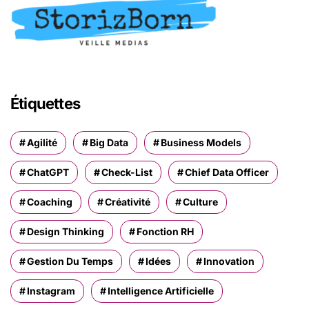
Étiquettes
Agilité
Big Data
Business Models
ChatGPT
Check-List
Chief Data Officer
Coaching
Créativité
Culture
Design Thinking
Fonction RH
Gestion Du Temps
Idées
Innovation
Instagram
Intelligence Artificielle