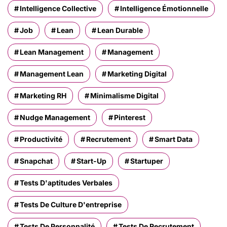
Intelligence Collective
Intelligence Émotionnelle
Job
Lean
Lean Durable
Lean Management
Management
Management Lean
Marketing Digital
Marketing RH
Minimalisme Digital
Nudge Management
Pinterest
Productivité
Recrutement
Smart Data
Snapchat
Start-Up
Startuper
Tests D'aptitudes Verbales
Tests De Culture D'entreprise
Tests De Personnalité
Tests De Recrutement