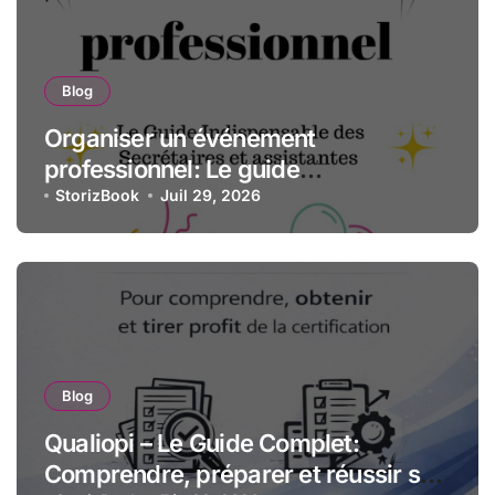
Blog
Organiser un événement
professionnel: Le guide
indispensable des assistantes et
StorizBook
Juil 29, 2026
secrétaires
Blog
Qualiopi – Le Guide Complet:
Comprendre, préparer et réussir sa